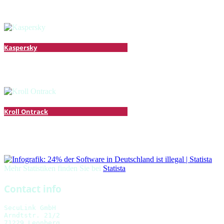
Kaspersky
Kroll Ontrack
Mehr Statistiken finden Sie bei
Statista
Contact info
SecuLink GmbH    
Arndtstr. 21/2
71229 Leonberg