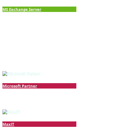
MS Exchange Server
Microsoft Partner
MaxIT